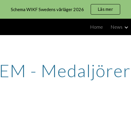
Läs mer
Schema WIKF Swedens vårläger 2026
ip to main content
Skip to navigat
Home
News
EM - Medaljörer