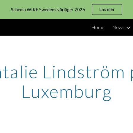
Läs mer
Schema WIKF Swedens vårläger 2026
ip to main content
Skip to navigat
Home
News
Natalie Lindström 
Luxemburg