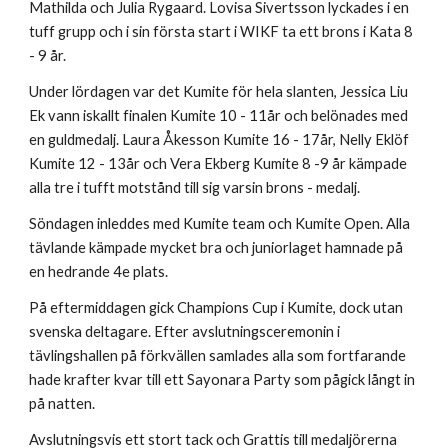
Mathilda och Julia Rygaard. Lovisa Sivertsson lyckades i en
tuff grupp och i sin första start i WIKF ta ett brons i Kata 8
- 9 år.
Under lördagen var det Kumite för hela slanten, Jessica Liu
Ek vann iskallt finalen Kumite 10 - 11år och belönades med
en guldmedalj. Laura Åkesson Kumite 16 - 17år, Nelly Eklöf
Kumite 12 - 13år och Vera Ekberg Kumite 8 -9 år kämpade
alla tre i tufft motstånd till sig varsin brons - medalj.
Söndagen inleddes med Kumite team och Kumite Open. Alla
tävlande kämpade mycket bra och juniorlaget hamnade på
en hedrande 4e plats.
På eftermiddagen gick Champions Cup i Kumite, dock utan
svenska deltagare. Efter avslutningsceremonin i
tävlingshallen på förkvällen samlades alla som fortfarande
hade krafter kvar till ett Sayonara Party som pågick långt in
på natten.
Avslutningsvis ett stort tack och Grattis till medaljörerna