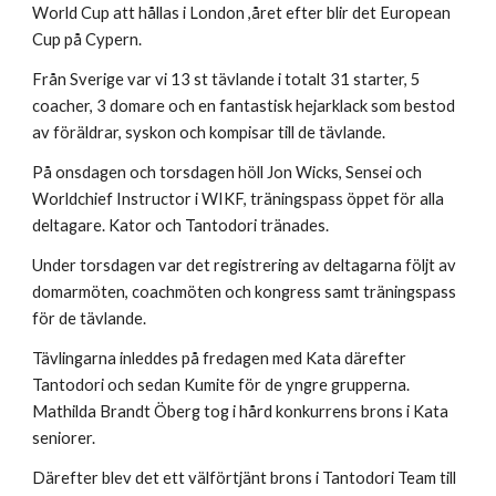
World Cup att hållas i London ,året efter blir det European
Cup på Cypern.
Från Sverige var vi 13 st tävlande i totalt 31 starter, 5
coacher, 3 domare och en fantastisk hejarklack som bestod
av föräldrar, syskon och kompisar till de tävlande.
På onsdagen och torsdagen höll Jon Wicks, Sensei och
Worldchief Instructor i WIKF, träningspass öppet för alla
deltagare. Kator och Tantodori tränades.
Under torsdagen var det registrering av deltagarna följt av
domarmöten, coachmöten och kongress samt träningspass
för de tävlande.
Tävlingarna inleddes på fredagen med Kata därefter
Tantodori och sedan Kumite för de yngre grupperna.
Mathilda Brandt Öberg tog i hård konkurrens brons i Kata
seniorer.
Därefter blev det ett välförtjänt brons i Tantodori Team till