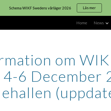
Läs mer
Schema WIKF Swedens vårläger 2026
ip to main content
Skip to navigat
Home
News
formation om WI
r 4-6 December 2
lehallen (uppdat