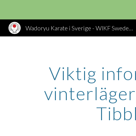
Sk
Wadoryu Karate i Sverige - WIKF Sweden, Wado Ryu Karate
Viktig in
vinterläge
Tibb