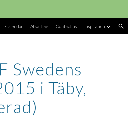
ion
Calendar
About
Contact us
Inspiration
KF Swedens
015 i Täby,
erad)