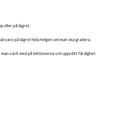
p eller på lägret.
närvaro på lägret hela helgen om man ska gradera.
 man varit med på lektionerna och uppnått färdighet