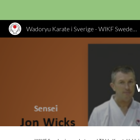
Sk
Wadoryu Karate i Sverige - WIKF Sweden, Wado Ryu Karate