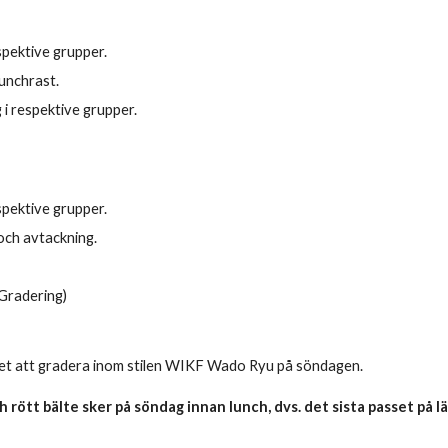
spektive grupper.
unchrast.
i respektive grupper.
spektive grupper.
och avtackning.
Gradering)
het att gradera inom stilen WIKF Wado Ryu på söndagen.
ch rött bälte sker på söndag innan lunch, dvs. det sista passet på l