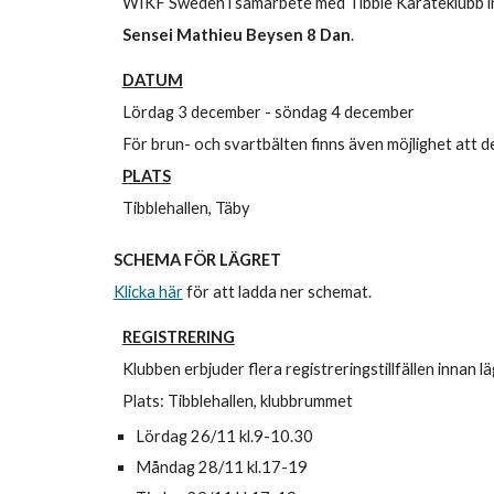
WIKF Sweden i samarbete med Tibble Karateklubb inb
Sensei
Mathieu Beysen 8 Dan
.
DATUM
Lördag 3 december - söndag 4 december
För brun- och svartbälten finns även möjlighet att de
PLATS
Tibblehallen, Täby
SCHEMA FÖR LÄGRET
Klicka här
för att ladda ner schemat.
REGISTRERING
Klubben erbjuder flera registreringstillfällen innan lä
Plats: Tibblehallen, klubbrummet
Lördag 26/11 kl.9-10.30
Måndag 28/11 kl.17-19