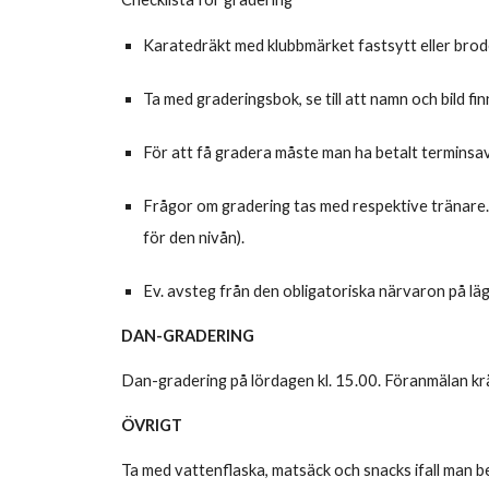
Karatedräkt med klubbmärket fastsytt eller brode
Ta med graderingsbok, se till att namn och bild fi
För att få gradera måste man ha betalt terminsa
Frågor om gradering tas med respektive tränare.
för den nivån).
Ev. avsteg från den obligatoriska närvaron på läg
DAN-GRADERING
Dan-gradering på lördagen kl. 15.00. Föranmälan kr
ÖVRIGT
Ta med vattenflaska, matsäck och snacks ifall man b