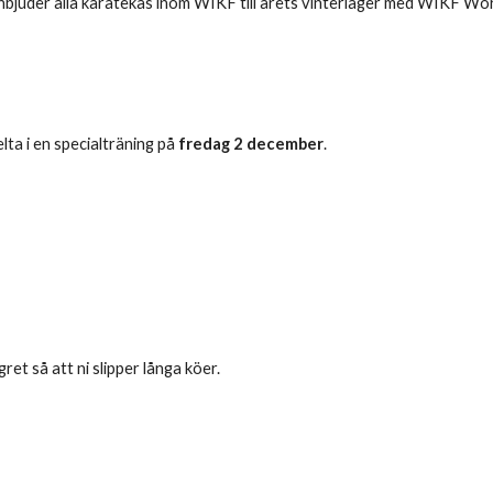
juder alla karatekas inom WIKF till årets
vinte
rläger med WIKF Worl
lta i en specialträning på
fredag
2 december
.
gret så att ni slipper långa köer.