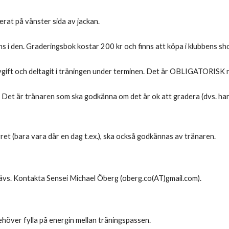
rat på vänster sida av jackan.
nns i den. Graderingsbok kostar 200 kr och finns att köpa i klubbens sho
vgift och deltagit i träningen under terminen. Det är OBLIGATORISK 
 Det är tränaren som ska godkänna om det är ok att gradera (dvs. har
ret (bara vara där en dag t.ex.), ska också godkännas av tränaren.
ävs. Kontakta Sensei Michael Öberg (oberg.co(AT)gmail.com).
ehöver fylla på energin mellan träningspassen.