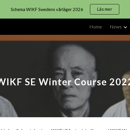
Läs mer
Schema WIKF Swedens vårläger 2026
ip to main content
Skip to navigat
Home
News
WIKF SE Winter Course 202