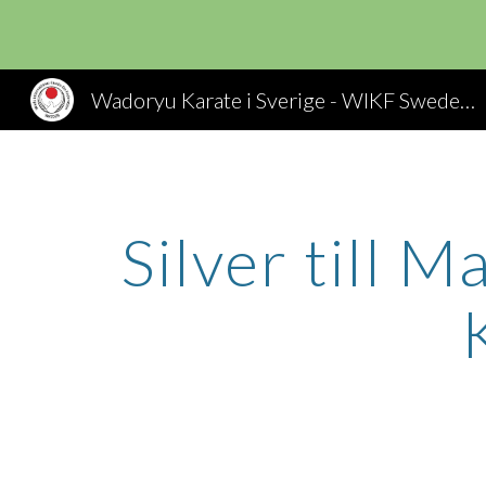
Sk
Wadoryu Karate i Sverige - WIKF Sweden, Wado Ryu Karate
Silver till 