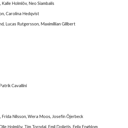
 Kalle Holmlöv, Neo Siambalis
on, Carolina Hedqvist
d, Lucas Rutgersson, Maximillian Gillbert
trik Cavallini
 Frida Nilsson, Wera Moos, Josefin Öjerbeck
e Holmlöv, Tim Torndal, Emil Dolietis, Felix Engblom