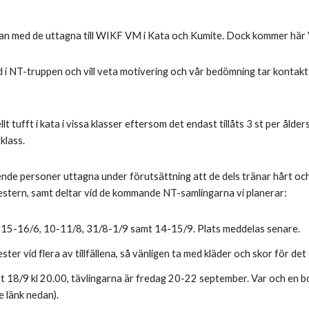
stan med de uttagna till WIKF VM i Kata och Kumite. Dock kommer här
 i NT-truppen och vill veta motivering och vår bedömning tar kontakt 
ellt tufft i kata i vissa klasser eftersom det endast tillåts 3 st per ålder
klass.
nde personer uttagna under förutsättning att de dels tränar hårt o
estern, samt deltar vid de kommande NT-samlingarna vi planerar:
 15-16/6, 10-11/8, 31/8-1/9 samt 14-15/9. Plats meddelas senare.
er vid flera av tillfällena, så vänligen ta med kläder och skor för d
 18/9 kl 20.00, tävlingarna är fredag 20-22 september. Var och en bokar
e länk nedan).