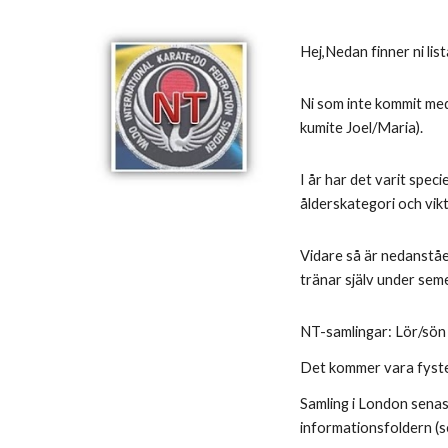
Hej,Nedan finner ni li
Ni som inte kommit med
kumite Joel/Maria).
I år har det varit speci
ålderskategori och vikt
Vidare så är nedanståe
tränar själv under sem
NT-samlingar: Lör/sön
Det kommer vara fystest
Samling i London senast
informationsfoldern (s