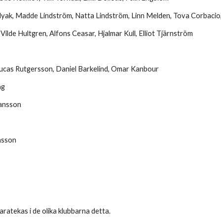
ak, Madde Lindström, Natta Lindström, Linn Melden, Tova Corbacio
ilde Hultgren, Alfons Ceasar, Hjalmar Kull, Elliot Tjärnström
cas Rutgersson, Daniel Barkelind, Omar Kanbour
ag
ansson
nsson
ratekas i de olika klubbarna detta.