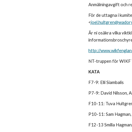
Anmälningavgift och re
För de uttagna i kumite
<
joel.hultgren@wador
Är ni osäkra vilka vikt
informationsbroschyren
http://www.wikfengla
NT-truppen för WIKF
KATA
F7-9: Elli Siambalis
P7-9: David Nilsson, 
F10-11: Tuva Hultgren
P10-11: Sam Hagman, E
F12-13 Smilla Hagman