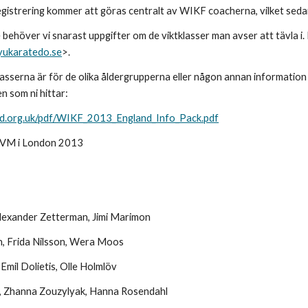
gistrering kommer att göras centralt av WIKF coacherna, vilket seda
 behöver vi snarast uppgifter om de viktklasser man avser att tävla i. 
yukaratedo.se
>.
klasserna är för de olika åldergrupperna eller någon annan information 
 som ni hittar:
nd.org.uk/pdf/WIKF_2013_England_Info_Pack.pdf
 VM i London 2013
Alexander Zetterman, Jimi Marimon
, Frida Nilsson, Wera Moos
mil Dolietis, Olle Holmlöv
, Zhanna Zouzylyak, Hanna Rosendahl