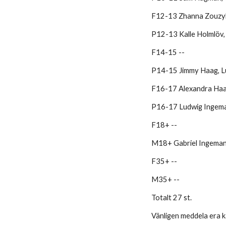
F12-13 Zhanna Zouzyly
P12-13 Kalle Holmlöv, V
F14-15 --
P14-15 Jimmy Haag, Lu
F16-17 Alexandra Ha
P16-17 Ludwig Ingem
F18+ --
M18+ Gabriel Ingema
F35+ --
M35+ --
Totalt 27 st.
Vänligen meddela era ka