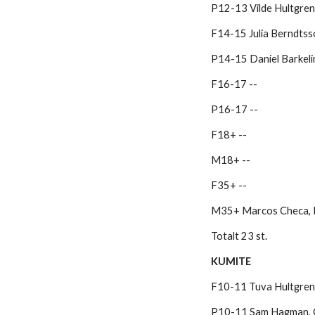
P12-13 Vilde Hultgren,
F14-15 Julia Berndtss
P14-15 Daniel Barkelin
F16-17 --
P16-17 --
F18+ --
M18+ --
F35+ --
M35+ Marcos Checa, Pa
Totalt 23 st.
KUMITE
F10-11 Tuva Hultgren,
P10-11 Sam Hagman, Oll